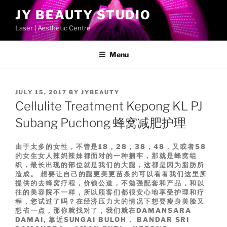
Skip
JY BEAUTY STUDIO
to
Laser | Aesthetic Centre
content
Menu
POSTED
JULY 15, 2017
BY
JYBEAUTY
ON
Cellulite Treatment Kepong KL PJ
Subang Puchong 蜂窝减肥护理
由于太多的女性，不管是18，28，38，48，又或者58
的女生女人辣妈辣妹都面对的一种捆牢，那就是蜂窝组
织，最长出现的部位就是我们的大腿，这都是因为脂肪所
造成。 想要让自己的腿更美更苗条的可以看看我们这里所
提供的去蜂窝疗程，价钱公道，不勉强配套和产品，和以
往的美容院不一样，所以顾客们都很安心地享受护理和疗
程，您试过了吗？在经济压力大的情况下想要瘦身美脸又
想省一点，那你就找对了，我们就在DAMANSARA
DAMAI, 靠近SUNGAI BULOH， BANDAR SRI