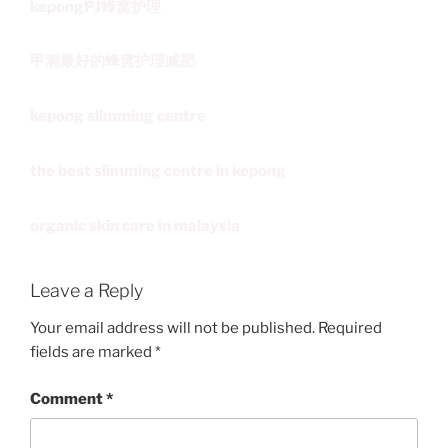
kepongPJ蜂窝护理
甲洞最好的蜂窝护理减肥
kepong slimming centre
the best slimming centre in kepong
organic skin care in malaysia
Leave a Reply
Your email address will not be published.
Required
fields are marked
*
Comment
*