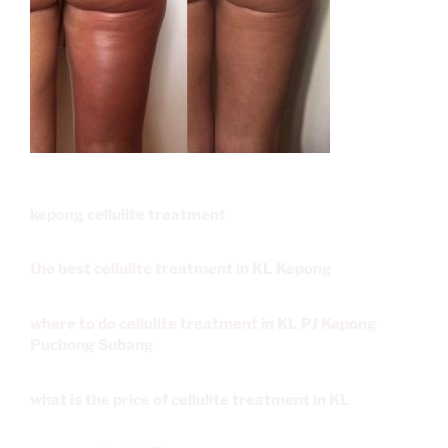
kepong cellulite treatment
the best cellulite treatment in KL Kepong
where to do cellulite treatment in KL PJ Kepong
Puchong Subang
what is the price of cellulite treatment in KL