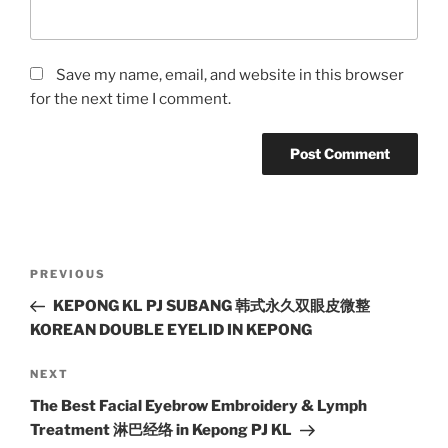
Save my name, email, and website in this browser
for the next time I comment.
Post
Previous
PREVIOUS
navigation
Post
KEPONG KL PJ SUBANG 韩式永久双眼皮微整
KOREAN DOUBLE EYELID IN KEPONG
Next
NEXT
Post
The Best Facial Eyebrow Embroidery & Lymph
Treatment 淋巴经络 in Kepong PJ KL