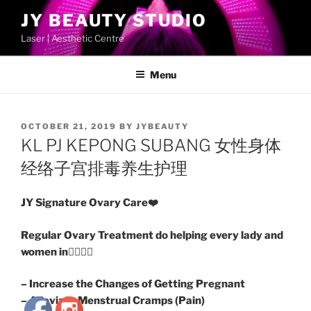
Skip
JY BEAUTY STUDIO
to
Laser | Aesthetic Centre
content
Menu
POSTED
OCTOBER 21, 2019
BY
JYBEAUTY
ON
KL PJ KEPONG SUBANG 女性身体
经络子宫排毒养生护理
JY Signature Ovary Care
❤️
Regular Ovary Treatment do helping every lady and
women in
👇🏻
👇🏻
– Increase the Changes of Getting Pregnant
– Alleviate Menstrual Cramps (Pain)