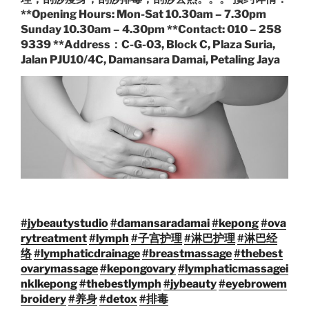
**Opening Hours: Mon-Sat 10.30am – 7.30pm
Sunday 10.30am – 4.30pm **Contact: 010 – 258
9339 **Address：C-G-03, Block C, Plaza Suria,
Jalan PJU10/4C, Damansara Damai, Petaling Jaya
#
jybeautystudio
#
damansaradamai
#
kepong
#
ova
rytreatment
#
lymph
#
子宫护理
#
淋巴护理
#
淋巴经
络
#
lymphaticdrainage
#
breastmassage
#
thebest
ovarymassage
#
kepongovary
#
lymphaticmassagei
nklkepong
#
thebestlymph
#
jybeauty
#
eyebrowem
broidery
#
养身
#
detox
#
排毒