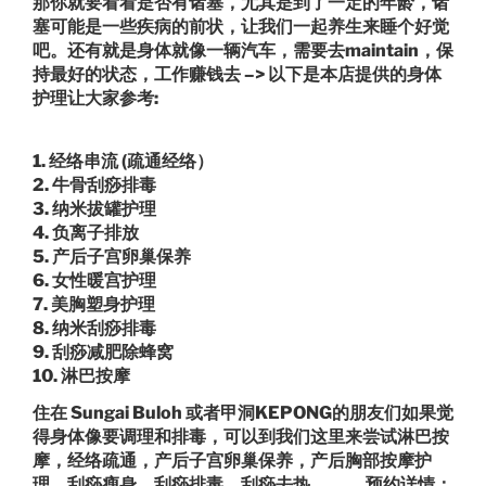
那你就要看看是否有诸塞，尤其是到了一定的年龄，诸
塞可能是一些疾病的前状，让我们一起养生来睡个好觉
吧。还有就是身体就像一辆汽车，需要去maintain，保
持最好的状态，工作赚钱去 –> 以下是本店提供的身体
护理让大家参考:
1. 经络串流 (疏通经络）
2. 牛骨刮痧排毒
3. 纳米拔罐护理
4. 负离子排放
5. 产后子宫卵巢保养
6. 女性暖宫护理
7. 美胸塑身护理
8. 纳米刮痧排毒
9. 刮痧减肥除蜂窝
10. 淋巴按摩
住在 Sungai Buloh 或者甲洞KEPONG的朋友们如果觉
得身体像要调理和排毒，可以到我们这里来尝试淋巴按
摩，经络疏通，产后子宫卵巢保养，产后胸部按摩护
理，刮痧瘦身，刮痧排毒，刮痧去热。。。 预约详情：