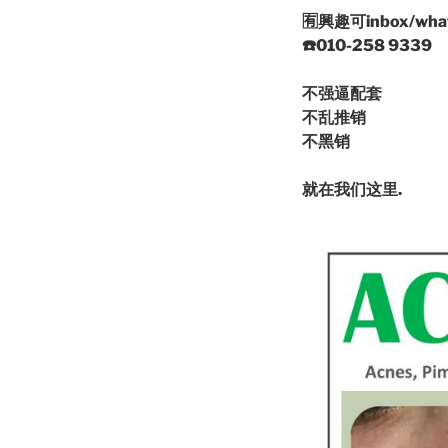
🈶️
興趣可inbox/wha
☎️
010-258 9339
不强逼配套
不乱推销
不黑销
就在我们这里.