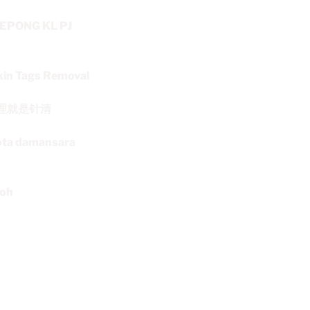
y KEPONG KL PJ
Tags Removal
理就是针清
ta damansara
loh