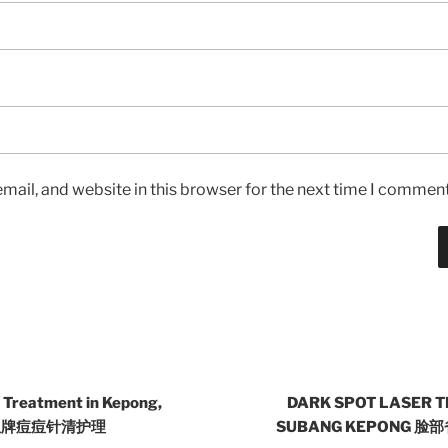
ail, and website in this browser for the next time I comment
Treatment in Kepong,
DARK SPOT LASER T
 独家皇牌痘痘针清护理
SUBANG KEPONG 