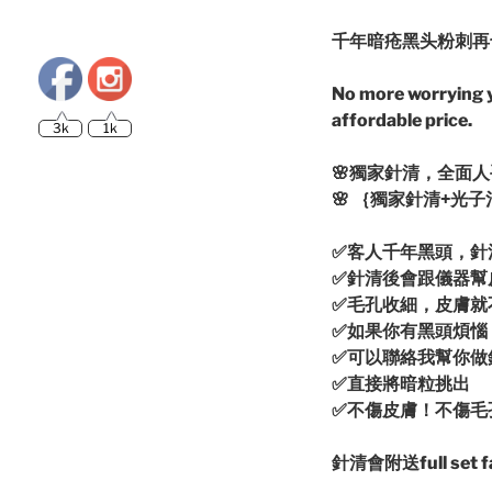
千年暗疮黑头粉刺再
No more worrying y
3k
1k
affordable price.
🌸
獨家針清，全面人
🌸
｛獨家針清+光子
✅
客人千年黑頭，針
✅
針清後會跟儀器幫
✅
毛孔收細，皮膚就
✅
如果你有黑頭煩惱
✅
可以聯絡我幫你做
✅
直接將暗粒挑出
✅
不傷皮膚！不傷毛
針清會附送full set