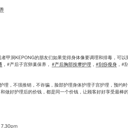
养
uloh 或者甲洞KEPONG的朋友们如果觉得身体像要调理和排
毒，可以
通
，#产后子宫卵巢保养，
#产后胸部按摩护理
，
#刮痧瘦身
，#
护理，不强推销，不诈骗，脸部护理身
体护理子宫护理，预约时
，和做好护理后的价钱，都是同一个价钱，让顾
客好好享受最棒
– 7.30pm