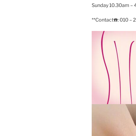
Sunday 10.30am –
**Contact
☎️
: 010 –