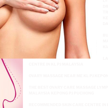
LY
D
TR
KE
D
BU
M
K
LA
CENTRE IN KL PJ MALAYSIA
OVARY MASSAGE NEAR ME KL PJ KEPO
THE BEST OVARY CARE MASSAGE LYMPH
MALAYSIA KEPONG PJ PUCHONG
RECOMMENDED SKIN CARE CENTRE IN 