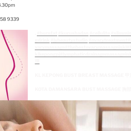
 4.30pm
 258 9339
.
#burnfat
#kurusbadan
#cellulite
#slimmi
gdrink
#jybeautystudio
#ovarytreatment
#
varymassage
#thebestovarymassageinkl
#
klkepongp
j
#lymphaticdrainagemassagei
n
理
KL KEPONG BUST BREAST MASSAG
KOTA DAMANSARA BUST MASSAGE