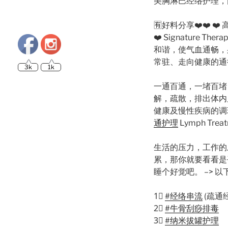
美胸淋巴经络护理，
🈶️
好料分享
❤️
❤️
❤️
高
❤️
Signature T
和谐，使气血通畅，
3k
1k
常驻、
走向健康的通
一通百通，一堵百堵
解，疏散，排出
体内
健康及慢性疾病的调
通护理
Lymph Trea
生活的压力，工作的
累，那你就要
看看是
睡个好觉吧。 –> 
1⃣
️
#经络串流
(疏通
2⃣
️
#牛骨刮痧排毒
3⃣
️
#纳米拔罐护理