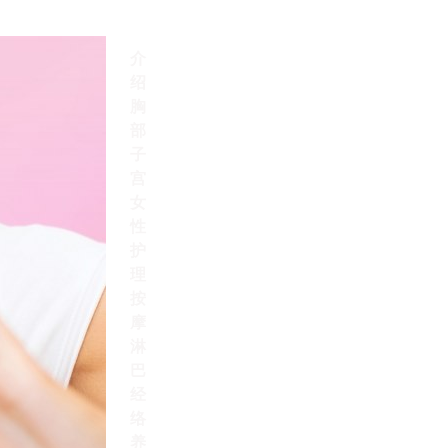
介
绍
胸
部
子
宫
女
性
护
理
按
摩
淋
巴
经
络
养