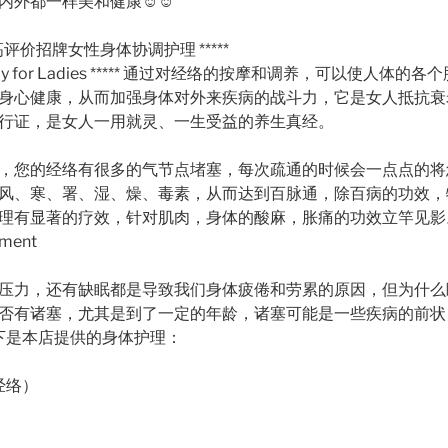
内外都一样美和健康
☺️
☺️
评价招牌女性身体协调护理 *****
herapy for Ladies ***** 通过对经络的按摩和调养，可以使人体
身心健康，从而加强身体对外来
疾病的战斗力，它是女人抵抗衰
行证，是女人一用就灵、一生受益的养生真经
。
，您的经络有很多的气节点堵塞，每次
疏通的时候会一点点的将
风、寒、署、湿、燥、毒素，从而达到百脉通，除百病
的功效，
理有显著
的疗效，针对肌肉，身体的酸麻，胀痛的功效立竿见
tment
压力，还有缺眠都是导致我们身体疲倦
和劳累的原因，但为什么
否有诸塞，尤其是到了一定的年龄，诸塞可能是一些
疾病的前状
以下是本店提供的身体护理：
经络）