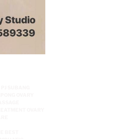
 PJ SUBANG
PONG OVARY
ASSAGE
EATMENT OVARY
ARE
E BEST