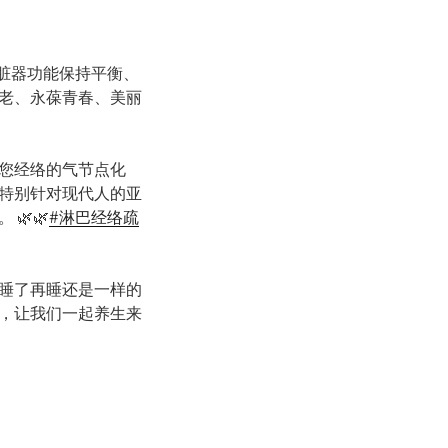
的各个脏器功能保持
平衡、
老、永葆青春、美丽
您经络的气节点化
特别针对现代人的亚
影。
🌿
🌿
#淋巴经络疏
睡了再睡还是一样的
，让我们一起养生来