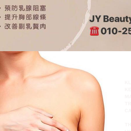
KL
KE
M
TR
C
TH