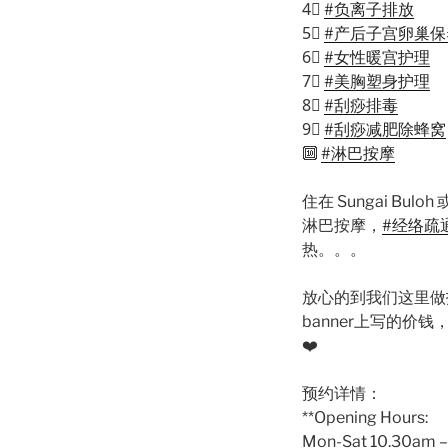
4⃣
️
#负离子排放
5⃣
️
#产后子宫卵巢保
6⃣
️
#女性暖宫护理
7⃣
️
#美胸塑身护理
8⃣
️
#刮痧排毒
9⃣
️
#刮痧减肥除蜂窝
🔟
#淋巴按摩
住在 Sungai B
淋巴按摩，
#经络疏
热。。。
放心的到我们这里做
banner
上写的价钱
❤️
预约详情：
**Opening Hours:
Mon-Sat 10.30am 