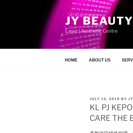
Skip
to
JY BEAUTY
content
Laser | Aesthetic Centre
HOME
ABOUT US
SERV
POSTED
JULY 12, 2019
BY
J
ON
KL PJ KEP
CARE TH