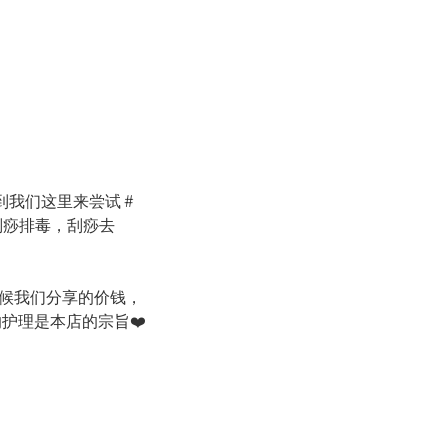
到我们这里来尝试 #
刮痧排毒，刮痧去
候我们分享的价钱，
的护理是本店的宗旨
❤️