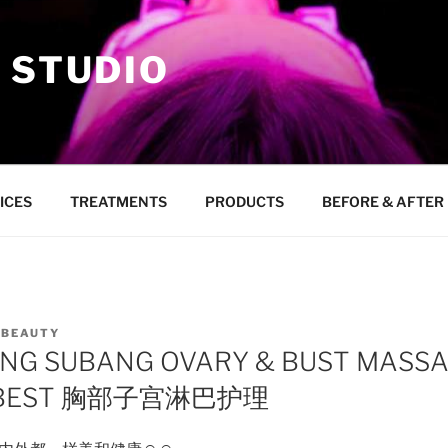
 STUDIO
ICES
TREATMENTS
PRODUCTS
BEFORE & AFTER
YBEAUTY
ONG SUBANG OVARY & BUST MASS
E BEST 胸部子宫淋巴护理