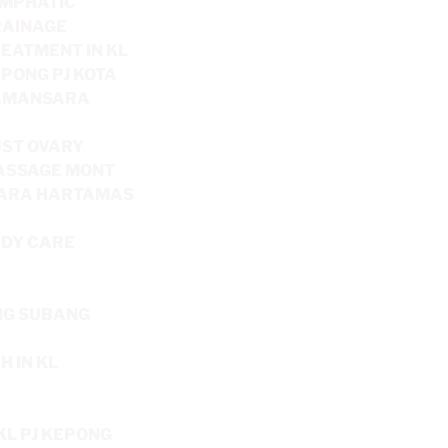
MPHATIC
RAINAGE
EATMENT IN KL
PONG PJ KOTA
AMANSARA
ST OVARY
ASSAGE MONT
IARA HARTAMAS
DY CARE
NG SUBANG
 IN KL
KL PJ KEPONG